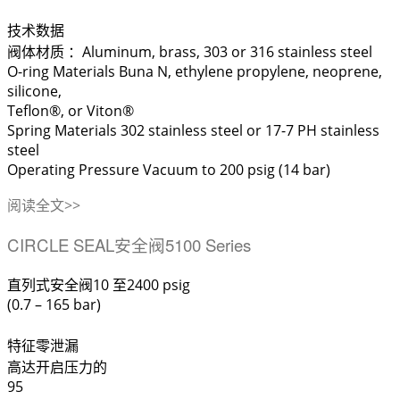
技术数据
阀体材质 ：Aluminum, brass, 303 or 316 stainless steel
O-ring Materials Buna N, ethylene propylene, neoprene,
silicone,
Teflon®, or Viton®
Spring Materials 302 stainless steel or 17-7 PH stainless
steel
Operating Pressure Vacuum to 200 psig (14 bar)
阅读全文>>
CIRCLE SEAL安全阀5100 Series
直列式安全阀10 至
2400
psig
(0.7 – 165 bar)
特征零
泄漏
高达开启压力的
95