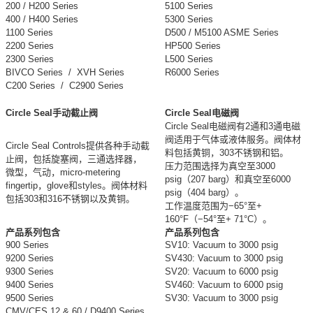
200 / H200 Series
5100 Series
400 / H400 Series
5300 Series
1100 Series
D500 / M5100 ASME Series
2200 Series
HP500 Series
2300 Series
L500 Series
BIVCO Series / XVH Series
R6000 Series
C200 Series / C2900 Series
Circle Seal手动截止阀
Circle Seal电磁阀
Circle Seal电磁阀有2通和3通电磁
阀适用于气体或液体服务。阀体材
Circle Seal Controls提供各种手动截
料包括黄铜，303不锈钢和铝。
止阀，包括旋塞阀，三通选择器，
压力范围选择为真空至3000
微型，气动，micro-metering
psig（207 barg）和真空至6000
fingertip，glove和styles。阀体材料
psig（404 barg）。
包括303和316不锈钢以及黄铜。
工作温度范围为−65°至+
160°F（−54°至+ 71°C）。
产品系列包含
产品系列包含
900 Series
SV10: Vacuum to 3000 psig
9200 Series
SV430: Vacuum to 3000 psig
9300 Series
SV20: Vacuum to 6000 psig
9400 Series
SV460: Vacuum to 6000 psig
9500 Series
SV30: Vacuum to 3000 psig
CMV/CES 12 & 60 / D9400 Series